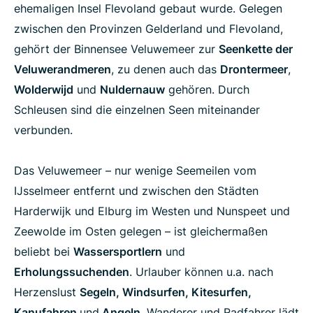
ehemaligen Insel Flevoland gebaut wurde. Gelegen
zwischen den Provinzen Gelderland und Flevoland,
gehört der Binnensee Veluwemeer zur
Seenkette der
Veluwerandmeren
, zu denen auch das
Drontermeer
,
Wolderwijd
und
Nuldernauw
gehören. Durch
Schleusen sind die einzelnen Seen miteinander
verbunden.
Das Veluwemeer – nur wenige Seemeilen vom
IJsselmeer entfernt und zwischen den Städten
Harderwijk und Elburg im Westen und Nunspeet und
Zeewolde im Osten gelegen – ist gleichermaßen
beliebt bei
Wassersportlern
und
Erholungssuchenden
. Urlauber können u.a. nach
Herzenslust
Segeln, Windsurfen, Kitesurfen,
Kanufahren
und
Angeln
. Wanderer und Radfahrer lädt