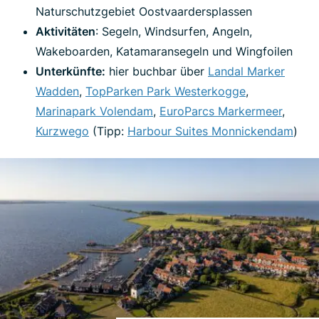
Naturschutzgebiet Oostvaardersplassen
Aktivitäten
: Segeln, Windsurfen, Angeln,
Wakeboarden, Katamaransegeln und Wingfoilen
Unterkünfte:
hier buchbar über
Landal Marker
Wadden
,
TopParken Park Westerkogge
,
Marinapark Volendam
,
EuroParcs Markermeer
,
Kurzwego
(Tipp:
Harbour Suites Monnickendam
)