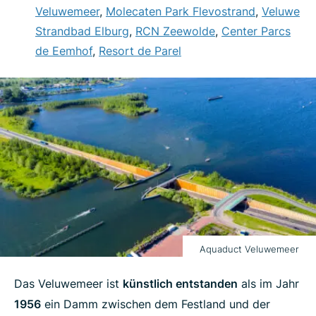
Veluwemeer
,
Molecaten Park Flevostrand
,
Veluwe
Strandbad Elburg
,
RCN Zeewolde
,
Center Parcs
de Eemhof
,
Resort de Parel
Aquaduct Veluwemeer
Das Veluwemeer ist
künstlich entstanden
als im Jahr
1956
ein Damm zwischen dem Festland und der