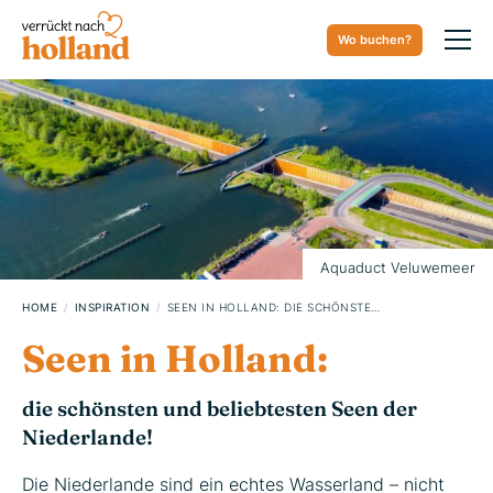
Wo buchen?
17. APRIL 2024
Aquaduct Veluwemeer
HOME
INSPIRATION
SEEN IN HOLLAND: DIE SCHÖNSTEN UND BELIEBTESTEN SEEN DER NIEDERLANDE!
Seen in Holland:
die schönsten und beliebtesten Seen der
Niederlande!
Die Niederlande sind ein echtes Wasserland – nicht