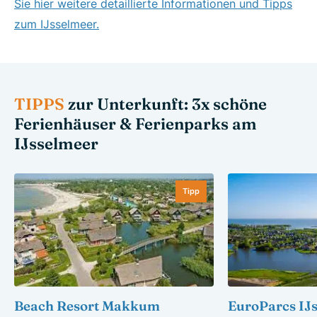
Sie hier weitere detaillierte Informationen und Tipps
zum IJsselmeer.
TIPPS
zur Unterkunft: 3x schöne
Ferienhäuser & Ferienparks am
IJsselmeer
Tipp
Beach Resort Makkum
EuroParcs IJ