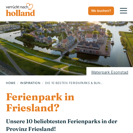
Wo buchen?
07. MÄRZ 2024
Waterpark Esonstad
HOME
INSPIRATION
DIE 10 BESTEN FERIENPARKS & BUNGALOWPARKS IN PROVINZ FRIESLAND
Ferienpark in
Friesland?
Unsere 10 beliebtesten Ferienparks in der
Provinz Friesland!