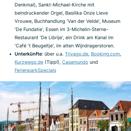
Denkmal), Sankt-Michael-Kirche mit
beindruckender Orgel, Basilika Onze Lieve
Vrouwe, Buchhandlung 'Van der Velde', Museum
'De Fundatie', Essen im 3-Michelin-Sterne-
Restaurant 'De Librije', ein Drink am Kanal im
'Café 't Beugeltje', im alten Wijndragerstoren.
Unterkünfte
: über u.a.
Trivago.de
,
Booking.com
,
Kurzwego.de
(Tipp!),
C
a
samundo
und
FerienparkSpecials