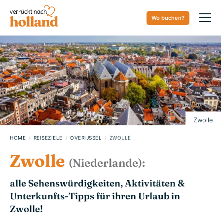
Wo buchen?
09. SEPTEMBER 2023
Zwolle
HOME
REISEZIELE
OVERIJSSEL
ZWOLLE
Zwolle
(Niederlande):
alle Sehenswürdigkeiten, Aktivitäten &
Unterkunfts-Tipps für ihren Urlaub in
Zwolle!