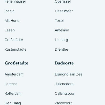
Ferienhäuser
Overijssel
Inseln
IJsselmeer
Mit Hund
Texel
Essen
Ameland
Großstädte
Limburg
Küstenstädte
Drenthe
Großstädte
Badeorte
Amsterdam
Egmond aan Zee
Utrecht
Julianadorp
Rotterdam
Callantsoog
Den Haag
Zandvoort