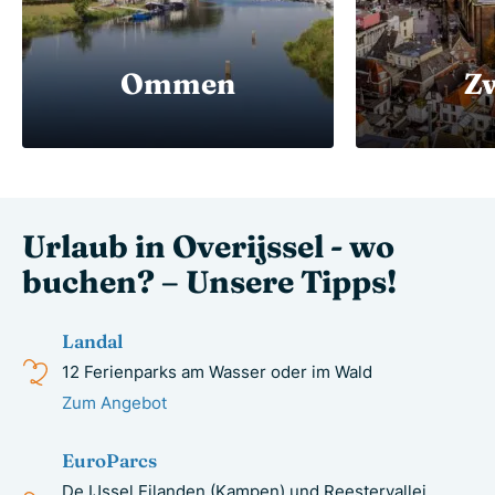
Ommen
Z
Urlaub in Overijssel - wo
buchen? – Unsere Tipps!
Landal
12 Ferienparks am Wasser oder im Wald
Zum Angebot
EuroParcs
De IJssel Eilanden (Kampen) und Reestervallei