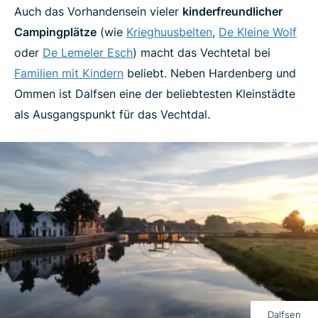
Auch das Vorhandensein vieler
kinderfreundlicher
Campingplätze
(wie
Krieghuusbelten
,
De Kleine Wolf
oder
De Lemeler Esch
) macht das Vechtetal bei
Familien mit Kindern
beliebt. Neben Hardenberg und
Ommen ist Dalfsen eine der beliebtesten Kleinstädte
als Ausgangspunkt für das Vechtdal.
Dalfsen