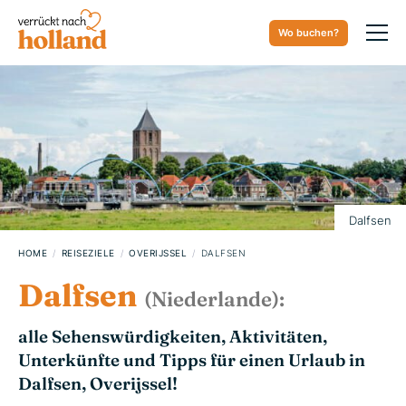
Wo buchen?
07. JANUAR 2024
Dalfsen
HOME
REISEZIELE
OVERIJSSEL
DALFSEN
Dalfsen
(Niederlande):
alle Sehenswürdigkeiten, Aktivitäten,
Unterkünfte und Tipps für einen Urlaub in
Dalfsen, Overijssel!