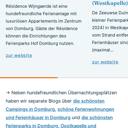
(Westkapelle)
Résidence Wijngaerde ist eine
De Zeeuwse Duine
hundefreundliche Ferienanlage mit
kleiner Ferienpar
luxuriösen Appartements im Zentrum
2024) in Westkap
von Domburg. Gäste der Résidence
vom Strand entfer
können die Einrichtungen des
Ferienhäuser sin
Ferienparks Hof Domburg nutzen.
(maximal…
zur website
zur website
-> Neben hundefreundlichen Übernachtungsplätzen
haben wir separate Blogs über
die
schönsten
Campings in Domburg
,
schöne Ferienwohnungen
und Ferienhäuser in Domburg
und
die
schönsten
Ferienparks in Domburg, Oostkapelle und