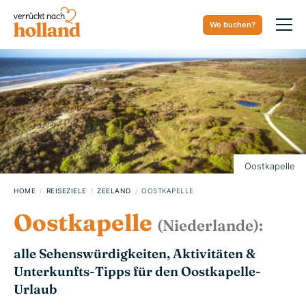
Wo buchen?
01. AUGUST 2023
Oostkapelle
HOME
REISEZIELE
ZEELAND
OOSTKAPELLE
Oostkapelle
(Niederlande):
alle Sehenswürdigkeiten, Aktivitäten &
Unterkunfts-Tipps für den Oostkapelle-
Urlaub