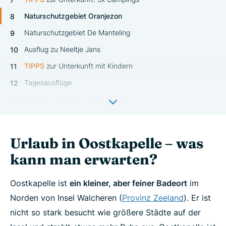
Naturschutzgebiet Oranjezon
Naturschutzgebiet De Manteling
Ausflug zu Neeltje Jans
TIPP
S
zur Unterkunft mit Kindern
Tagesausflüge
TIPP
S
zur Unterkunft: 3x Hotels
Video: Oostkapelle-Film
Ähnliche Orte
Urlaub in Oostkapelle – was
Urlaub in Zeeland - wo buchen? – Unsere Tipps!
kann man erwarten?
Oostkapelle ist
ein kleiner, aber feiner Badeort
im
Norden von Insel Walcheren (
Provinz Zeeland
). Er ist
nicht so stark besucht wie größere Städte auf der