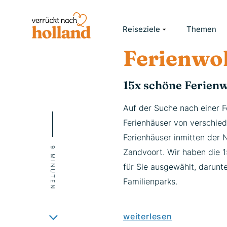
HOME
INSPIRATION
15X SCHÖNE FERIENWOHNUNGEN & FERIENHÄUSER IN ZANDVOORT!
Reiseziele
Themen
Ferienwo
15x schöne Ferien
Auf der Suche nach einer F
Ferienhäuser von verschie
Ferienhäuser inmitten der 
9 MINUTEN
Zandvoort. Wir haben die 
für Sie ausgewählt, darunt
Familienparks.
weiterlesen