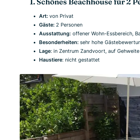
1. Schönes Beachhouse für 2 P
Art:
von Privat
Gäste:
2 Personen
Ausstattung:
offener Wohn-Essbereich, B
Besonderheiten:
sehr hohe Gästebewertun
Lage
: in Zentrum Zandvoort, auf Gehweit
Haustiere
: nicht gestattet