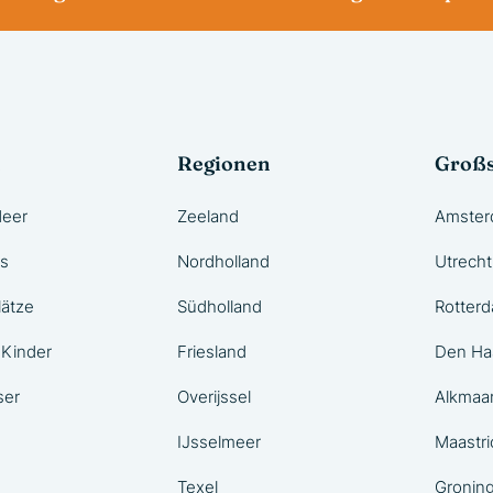
n
Regionen
Großs
Meer
Zeeland
Amste
ks
Nordholland
Utrecht
ätze
Südholland
Rotter
 Kinder
Friesland
Den Ha
ser
Overijssel
Alkmaa
IJsselmeer
Maastri
Texel
Groning