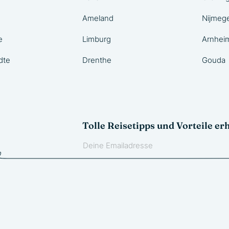
Ameland
Nijmeg
e
Limburg
Arnhei
dte
Drenthe
Gouda
Tolle Reisetipps und Vorteile er