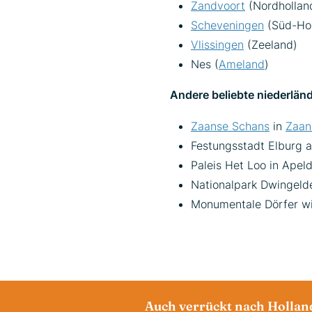
Zandvoort
(Nordhollan
Scheveningen
(Süd-Hol
Vlissingen
(Zeeland)
Nes (
Ameland
)
Andere beliebte niederländ
Zaanse Schans
in
Zaa
Festungsstadt Elburg
Paleis Het Loo in Apel
Nationalpark Dwingeld
Monumentale Dörfer wi
Auch verrückt nach Holla