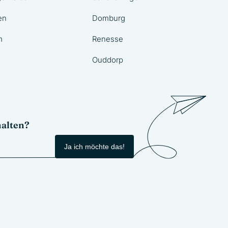
en
Domburg
m
Renesse
Ouddorp
halten?
Ja ich möchte das!