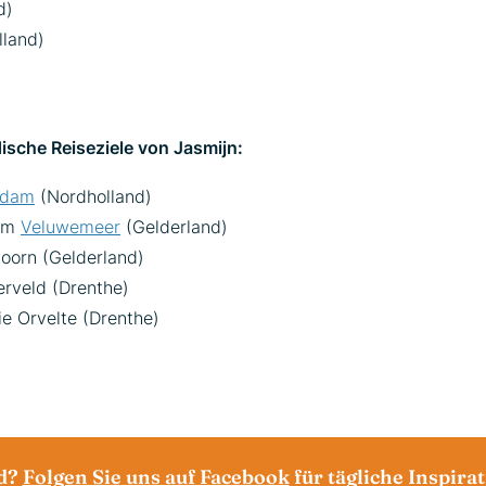
d)
land)
ische Reiseziele von Jasmijn:
ndam
(Nordholland)
 am
Veluwemeer
(Gelderland)
doorn (Gelderland)
erveld (Drenthe)
e Orvelte (Drenthe)
nd?
Folgen Sie uns auf Facebook
für tägliche Inspira