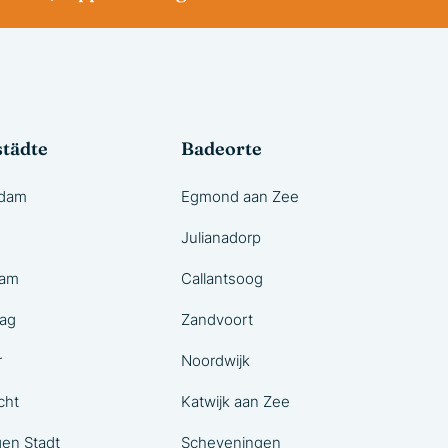
tädte
Badeorte
rdam
Egmond aan Zee
Julianadorp
dam
Callantsoog
ag
Zandvoort
r
Noordwijk
cht
Katwijk aan Zee
en Stadt
Scheveningen